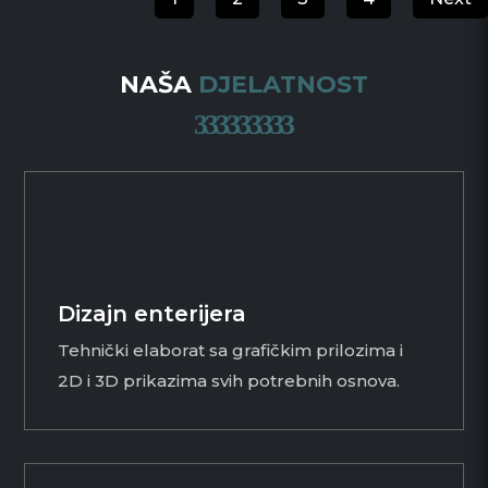
PROJEKTOVANJE
PROJEKTOVANJE
PROJEKTOVANJE
NAŠA
DJELATNOST
Dizajn enterijera
Tehnički elaborat sa grafičkim prilozima i
2D i 3D prikazima svih potrebnih osnova.