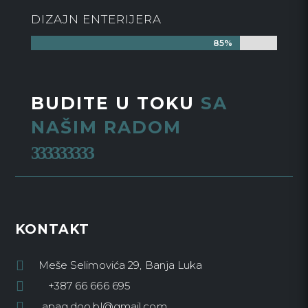
DIZAJN ENTERIJERA
85%
85%
BUDITE U TOKU
SA
NAŠIM RADOM
KONTAKT

Meše Selimovića 29, Banja Luka

+387 66 666 695

apag.doo.bl@gmail.com