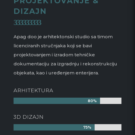
PROJEKTOVANJE &
DIZAJN
Apag doo je arhitektonski studio sa timom
licenciranih stručnjaka koji se bavi
projektovanjem i izradom tehničke
dokumentaciju za izgradnju i rekonstrukciju
objekata, kao i uređenjem enterijera.
ARHITEKTURA
80%
80%
3D DIZAJN
75%
75%